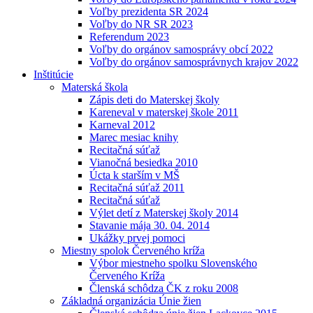
Voľby prezidenta SR 2024
Voľby do NR SR 2023
Referendum 2023
Voľby do orgánov samosprávy obcí 2022
Voľby do orgánov samosprávnych krajov 2022
Inštitúcie
Materská škola
Zápis deti do Materskej školy
Kareneval v materskej škole 2011
Karneval 2012
Marec mesiac knihy
Recitačná súťaž
Vianočná besiedka 2010
Úcta k starším v MŠ
Recitačná súťaž 2011
Recitačná súťaž
Výlet detí z Materskej školy 2014
Stavanie mája 30. 04. 2014
Ukážky prvej pomoci
Miestny spolok Červeného kríža
Výbor miestneho spolku Slovenského
Červeného Kríža
Členská schôdza ČK z roku 2008
Základná organizácia Únie žien