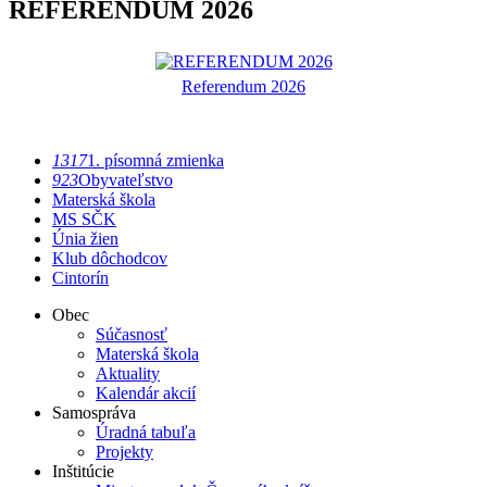
REFERENDUM 2026
Referendum 2026
1317
1. písomná zmienka
923
Obyvateľstvo
Materská škola
MS SČK
Únia žien
Klub dôchodcov
Cintorín
Obec
Súčasnosť
Materská škola
Aktuality
Kalendár akcií
Samospráva
Úradná tabuľa
Projekty
Inštitúcie