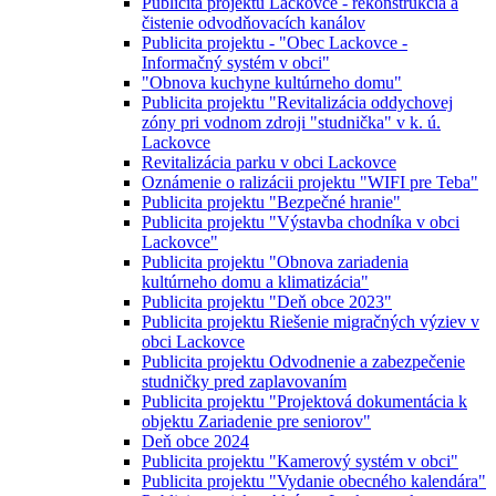
Publicita projektu Lackovce - rekonštrukcia a
čistenie odvodňovacích kanálov
Publicita projektu - "Obec Lackovce -
Informačný systém v obci"
"Obnova kuchyne kultúrneho domu"
Publicita projektu "Revitalizácia oddychovej
zóny pri vodnom zdroji "studnička" v k. ú.
Lackovce
Revitalizácia parku v obci Lackovce
Oznámenie o ralizácii projektu "WIFI pre Teba"
Publicita projektu "Bezpečné hranie"
Publicita projektu "Výstavba chodníka v obci
Lackovce"
Publicita projektu "Obnova zariadenia
kultúrneho domu a klimatizácia"
Publicita projektu "Deň obce 2023"
Publicita projektu Riešenie migračných výziev v
obci Lackovce
Publicita projektu Odvodnenie a zabezpečenie
studničky pred zaplavovaním
Publicita projektu "Projektová dokumentácia k
objektu Zariadenie pre seniorov"
Deň obce 2024
Publicita projektu "Kamerový systém v obci"
Publicita projektu "Vydanie obecného kalendára"