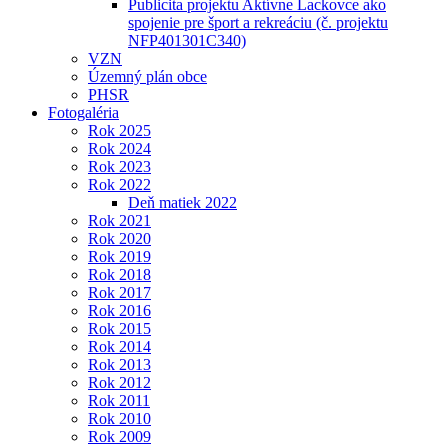
Publicita projektu Aktívne Lackovce ako
spojenie pre šport a rekreáciu (č. projektu
NFP401301C340)
VZN
Územný plán obce
PHSR
Fotogaléria
Rok 2025
Rok 2024
Rok 2023
Rok 2022
Deň matiek 2022
Rok 2021
Rok 2020
Rok 2019
Rok 2018
Rok 2017
Rok 2016
Rok 2015
Rok 2014
Rok 2013
Rok 2012
Rok 2011
Rok 2010
Rok 2009