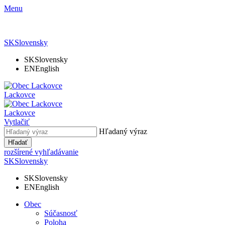
Menu
SK
Slovensky
SK
Slovensky
EN
English
Lackovce
Lackovce
Vytlačiť
Hľadaný výraz
Hľadať
rozšírené vyhľadávanie
SK
Slovensky
SK
Slovensky
EN
English
Obec
Súčasnosť
Poloha