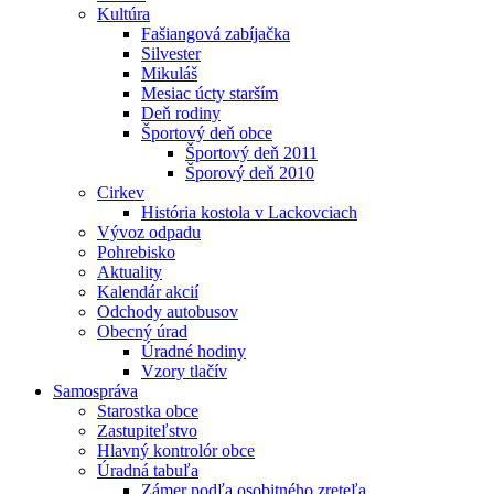
Kultúra
Fašiangová zabíjačka
Silvester
Mikuláš
Mesiac úcty starším
Deň rodiny
Športový deň obce
Športový deň 2011
Šporový deň 2010
Cirkev
História kostola v Lackovciach
Vývoz odpadu
Pohrebisko
Aktuality
Kalendár akcií
Odchody autobusov
Obecný úrad
Úradné hodiny
Vzory tlačív
Samospráva
Starostka obce
Zastupiteľstvo
Hlavný kontrolór obce
Úradná tabuľa
Zámer podľa osobitného zreteľa