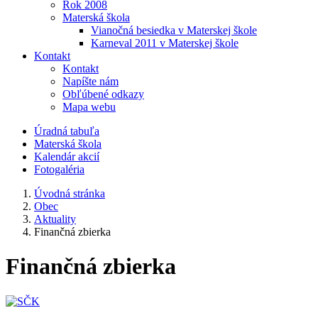
Rok 2008
Materská škola
Vianočná besiedka v Materskej škole
Karneval 2011 v Materskej škole
Kontakt
Kontakt
Napíšte nám
Obľúbené odkazy
Mapa webu
Úradná tabuľa
Materská škola
Kalendár akcií
Fotogaléria
Úvodná stránka
Obec
Aktuality
Finančná zbierka
Finančná zbierka