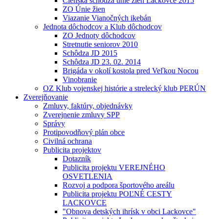
Členská schôdza únie žien Lackovce 2015
ZO Únie žien
Viazanie Vianočných ikebán
Jednota dôchodcov a Klub dôchodcov
ZO Jednoty dôchodcov
Stretnutie seniorov 2010
Schôdza JD 2015
Schôdza JD 23. 02. 2014
Brigáda v okolí kostola pred Veľkou Nocou
Vinobranie
OZ Klub vojenskej histórie a strelecký klub PERÚN
Zverejňovanie
Zmluvy, faktúry, objednávky
Zverejnenie zmluvy SPP
Správy
Protipovodňový plán obce
Civilná ochrana
Publicita projektov
Dotazník
Publicita projektu VEREJNÉHO
OSVETLENIA
Rozvoj a podpora športového areálu
Publicita projektu POĽNÉ CESTY
LACKOVCE
"Obnova detských ihrísk v obci Lackovce"