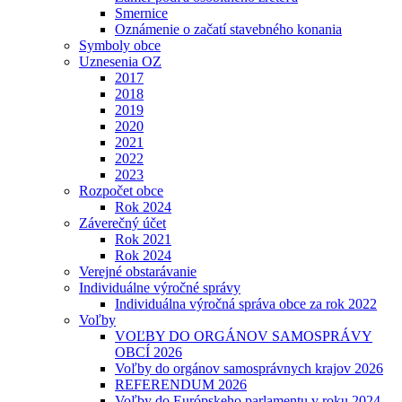
Smernice
Oznámenie o začatí stavebného konania
Symboly obce
Uznesenia OZ
2017
2018
2019
2020
2021
2022
2023
Rozpočet obce
Rok 2024
Záverečný účet
Rok 2021
Rok 2024
Verejné obstarávanie
Individuálne výročné správy
Individuálna výročná správa obce za rok 2022
Voľby
VOĽBY DO ORGÁNOV SAMOSPRÁVY
OBCÍ 2026
Voľby do orgánov samosprávnych krajov 2026
REFERENDUM 2026
Voľby do Európskeho parlamentu v roku 2024