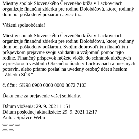
Miestny spolok Slovenského Červeného kríža v Lackovciach
organizuje finančnú zbierku pre rodinu Dolobáčovú, ktorej rodinný
dom bol poškodený požiarom ...viac tu...
Vážení spoluobčania!
Miestny spolok Slovenského Červeného kríža v Lackovciach
organizuje finančnú zbierku pre rodinu Dolobáčovú, ktorej rodinný
dom bol poškodený požiarom. Svojim dobrovoľným finančným
príspevkom prejavme svoju solidaritu a vzájomnú pomoc tejto
rodine. Finančný príspevok môžete vložiť do schránok uložených
v priestoroch vestibulu Obecného úradu v Lackovciach a miestnych
potravín, alebo priamo poslať na uvedený osobný účet s heslom
"Zbierka SČK".
č. účtu: SK98 0900 0000 0000 8672 7103
Ďakujeme za prejavenie vašej solidarity.
Dátum vloženia:
29. 9. 2021 11:51
Dátum poslednej aktualizácie:
29. 9. 2021 12:17
Autor:
Správce Webu