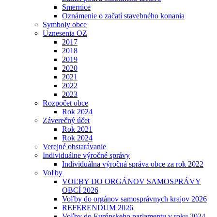
Smernice
Oznámenie o začatí stavebného konania
Symboly obce
Uznesenia OZ
2017
2018
2019
2020
2021
2022
2023
Rozpočet obce
Rok 2024
Záverečný účet
Rok 2021
Rok 2024
Verejné obstarávanie
Individuálne výročné správy
Individuálna výročná správa obce za rok 2022
Voľby
VOĽBY DO ORGÁNOV SAMOSPRÁVY
OBCÍ 2026
Voľby do orgánov samosprávnych krajov 2026
REFERENDUM 2026
Voľby do Európskeho parlamentu v roku 2024