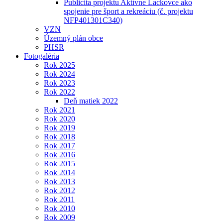
Publicita projektu Aktívne Lackovce ako
spojenie pre šport a rekreáciu (č. projektu
NFP401301C340)
VZN
Územný plán obce
PHSR
Fotogaléria
Rok 2025
Rok 2024
Rok 2023
Rok 2022
Deň matiek 2022
Rok 2021
Rok 2020
Rok 2019
Rok 2018
Rok 2017
Rok 2016
Rok 2015
Rok 2014
Rok 2013
Rok 2012
Rok 2011
Rok 2010
Rok 2009