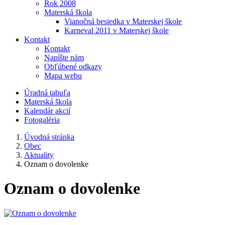
Rok 2008
Materská škola
Vianočná besiedka v Materskej škole
Karneval 2011 v Materskej škole
Kontakt
Kontakt
Napíšte nám
Obľúbené odkazy
Mapa webu
Úradná tabuľa
Materská škola
Kalendár akcií
Fotogaléria
Úvodná stránka
Obec
Aktuality
Oznam o dovolenke
Oznam o dovolenke