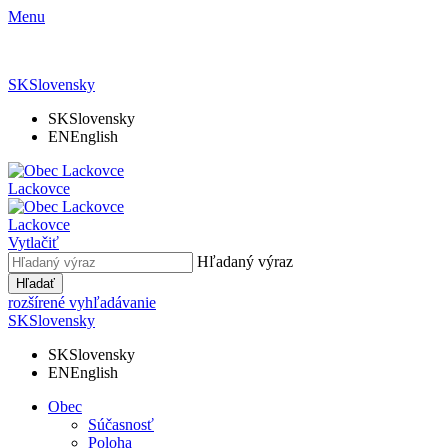
Menu
SK
Slovensky
SK
Slovensky
EN
English
Lackovce
Lackovce
Vytlačiť
Hľadaný výraz
Hľadať
rozšírené vyhľadávanie
SK
Slovensky
SK
Slovensky
EN
English
Obec
Súčasnosť
Poloha