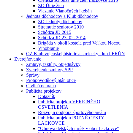
Členská schôdza únie žien Lackovce 2015
ZO Únie žien
Viazanie Vianočných ikebán
Jednota dôchodcov a Klub dôchodcov
ZO Jednoty dôchodcov
Stretnutie seniorov 2010
Schôdza JD 2015
Schôdza JD 23. 02. 2014
Brigáda v okolí kostola pred Veľkou Nocou
Vinobranie
OZ Klub vojenskej histórie a strelecký klub PERÚN
Zverejňovanie
Zmluvy, faktúry, objednávky
Zverejnenie zmluvy SPP
Správy
Protipovodňový plán obce
Civilná ochrana
Publicita projektov
Dotazník
Publicita projektu VEREJNÉHO
OSVETLENIA
Rozvoj a podpora športového areálu
Publicita projektu POĽNÉ CESTY
LACKOVCE
"Obnova detských ihrísk v obci Lackovce"