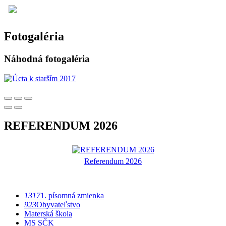
Fotogaléria
Náhodná fotogaléria
REFERENDUM 2026
Referendum 2026
1317
1. písomná zmienka
923
Obyvateľstvo
Materská škola
MS SČK