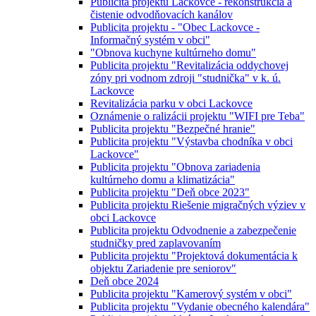
Publicita projektu Lackovce - rekonštrukcia a
čistenie odvodňovacích kanálov
Publicita projektu - "Obec Lackovce -
Informačný systém v obci"
"Obnova kuchyne kultúrneho domu"
Publicita projektu "Revitalizácia oddychovej
zóny pri vodnom zdroji "studnička" v k. ú.
Lackovce
Revitalizácia parku v obci Lackovce
Oznámenie o ralizácii projektu "WIFI pre Teba"
Publicita projektu "Bezpečné hranie"
Publicita projektu "Výstavba chodníka v obci
Lackovce"
Publicita projektu "Obnova zariadenia
kultúrneho domu a klimatizácia"
Publicita projektu "Deň obce 2023"
Publicita projektu Riešenie migračných výziev v
obci Lackovce
Publicita projektu Odvodnenie a zabezpečenie
studničky pred zaplavovaním
Publicita projektu "Projektová dokumentácia k
objektu Zariadenie pre seniorov"
Deň obce 2024
Publicita projektu "Kamerový systém v obci"
Publicita projektu "Vydanie obecného kalendára"