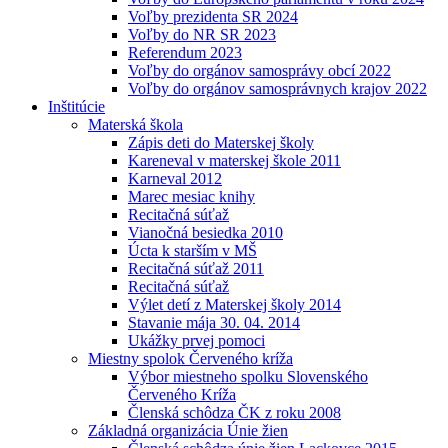
Voľby prezidenta SR 2024
Voľby do NR SR 2023
Referendum 2023
Voľby do orgánov samosprávy obcí 2022
Voľby do orgánov samosprávnych krajov 2022
Inštitúcie
Materská škola
Zápis deti do Materskej školy
Kareneval v materskej škole 2011
Karneval 2012
Marec mesiac knihy
Recitačná súťaž
Vianočná besiedka 2010
Úcta k starším v MŠ
Recitačná súťaž 2011
Recitačná súťaž
Výlet detí z Materskej školy 2014
Stavanie mája 30. 04. 2014
Ukážky prvej pomoci
Miestny spolok Červeného kríža
Výbor miestneho spolku Slovenského
Červeného Kríža
Členská schôdza ČK z roku 2008
Základná organizácia Únie žien