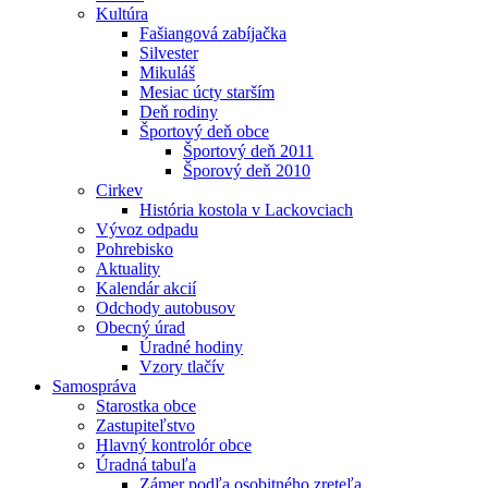
Kultúra
Fašiangová zabíjačka
Silvester
Mikuláš
Mesiac úcty starším
Deň rodiny
Športový deň obce
Športový deň 2011
Šporový deň 2010
Cirkev
História kostola v Lackovciach
Vývoz odpadu
Pohrebisko
Aktuality
Kalendár akcií
Odchody autobusov
Obecný úrad
Úradné hodiny
Vzory tlačív
Samospráva
Starostka obce
Zastupiteľstvo
Hlavný kontrolór obce
Úradná tabuľa
Zámer podľa osobitného zreteľa