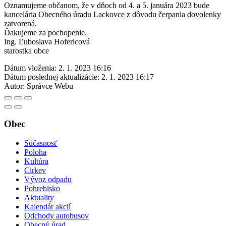
Oznamujeme občanom, že v dňoch od 4. a 5. januára 2023 bude
kancelária Obecného úradu Lackovce z dôvodu čerpania dovolenky
zatvorená.
Ďakujeme za pochopenie.
Ing. Ľuboslava Hofericová
starostka obce
Dátum vloženia:
2. 1. 2023 16:16
Dátum poslednej aktualizácie:
2. 1. 2023 16:17
Autor:
Správce Webu
Obec
Súčasnosť
Poloha
Kultúra
Cirkev
Vývoz odpadu
Pohrebisko
Aktuality
Kalendár akcií
Odchody autobusov
Obecný úrad