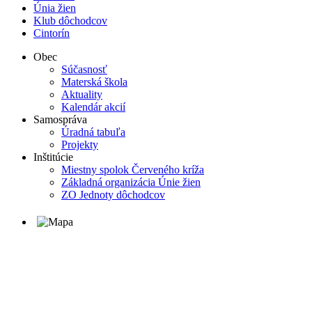
Únia žien
Klub dôchodcov
Cintorín
Obec
Súčasnosť
Materská škola
Aktuality
Kalendár akcií
Samospráva
Úradná tabuľa
Projekty
Inštitúcie
Miestny spolok Červeného kríža
Základná organizácia Únie žien
ZO Jednoty dôchodcov