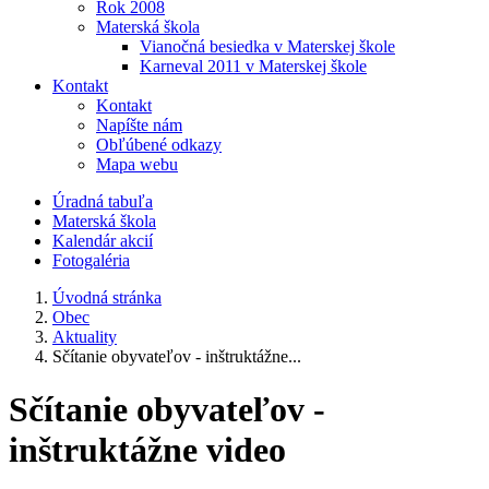
Rok 2008
Materská škola
Vianočná besiedka v Materskej škole
Karneval 2011 v Materskej škole
Kontakt
Kontakt
Napíšte nám
Obľúbené odkazy
Mapa webu
Úradná tabuľa
Materská škola
Kalendár akcií
Fotogaléria
Úvodná stránka
Obec
Aktuality
Sčítanie obyvateľov - inštruktážne...
Sčítanie obyvateľov -
inštruktážne video