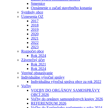
Smernice
Oznámenie o začatí stavebného konania
Symboly obce
Uznesenia OZ
2017
2018
2019
2020
2021
2022
2023
Rozpočet obce
Rok 2024
Záverečný účet
Rok 2021
Rok 2024
Verejné obstarávanie
Individuálne výročné správy
Individuálna výročná správa obce za rok 2022
Voľby
VOĽBY DO ORGÁNOV SAMOSPRÁVY
OBCÍ 2026
Voľby do orgánov samosprávnych krajov 2026
REFERENDUM 2026
Voľby do Európskeho parlamentu v roku 2024