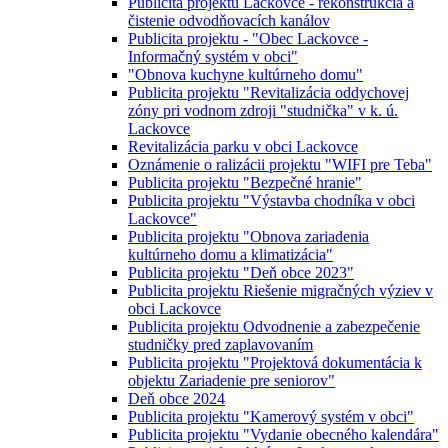
Publicita projektu Lackovce - rekonštrukcia a
čistenie odvodňovacích kanálov
Publicita projektu - "Obec Lackovce -
Informačný systém v obci"
"Obnova kuchyne kultúrneho domu"
Publicita projektu "Revitalizácia oddychovej
zóny pri vodnom zdroji "studnička" v k. ú.
Lackovce
Revitalizácia parku v obci Lackovce
Oznámenie o ralizácii projektu "WIFI pre Teba"
Publicita projektu "Bezpečné hranie"
Publicita projektu "Výstavba chodníka v obci
Lackovce"
Publicita projektu "Obnova zariadenia
kultúrneho domu a klimatizácia"
Publicita projektu "Deň obce 2023"
Publicita projektu Riešenie migračných výziev v
obci Lackovce
Publicita projektu Odvodnenie a zabezpečenie
studničky pred zaplavovaním
Publicita projektu "Projektová dokumentácia k
objektu Zariadenie pre seniorov"
Deň obce 2024
Publicita projektu "Kamerový systém v obci"
Publicita projektu "Vydanie obecného kalendára"