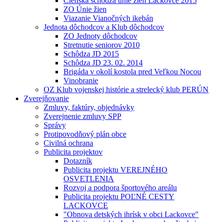
Členská schôdza únie žien Lackovce 2015
ZO Únie žien
Viazanie Vianočných ikebán
Jednota dôchodcov a Klub dôchodcov
ZO Jednoty dôchodcov
Stretnutie seniorov 2010
Schôdza JD 2015
Schôdza JD 23. 02. 2014
Brigáda v okolí kostola pred Veľkou Nocou
Vinobranie
OZ Klub vojenskej histórie a strelecký klub PERÚN
Zverejňovanie
Zmluvy, faktúry, objednávky
Zverejnenie zmluvy SPP
Správy
Protipovodňový plán obce
Civilná ochrana
Publicita projektov
Dotazník
Publicita projektu VEREJNÉHO
OSVETLENIA
Rozvoj a podpora športového areálu
Publicita projektu POĽNÉ CESTY
LACKOVCE
"Obnova detských ihrísk v obci Lackovce"