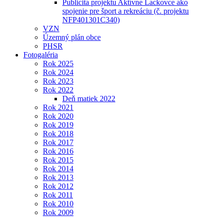
Publicita projektu Aktívne Lackovce ako
spojenie pre šport a rekreáciu (č. projektu
NFP401301C340)
VZN
Územný plán obce
PHSR
Fotogaléria
Rok 2025
Rok 2024
Rok 2023
Rok 2022
Deň matiek 2022
Rok 2021
Rok 2020
Rok 2019
Rok 2018
Rok 2017
Rok 2016
Rok 2015
Rok 2014
Rok 2013
Rok 2012
Rok 2011
Rok 2010
Rok 2009