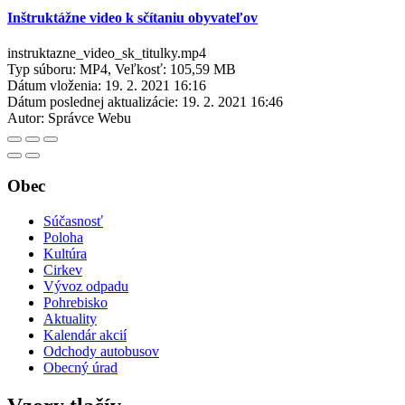
Inštruktážne video k sčítaniu obyvateľov
instruktazne_video_sk_titulky.mp4
Typ súboru: MP4, Veľkosť: 105,59 MB
Dátum vloženia:
19. 2. 2021 16:16
Dátum poslednej aktualizácie:
19. 2. 2021 16:46
Autor:
Správce Webu
Obec
Súčasnosť
Poloha
Kultúra
Cirkev
Vývoz odpadu
Pohrebisko
Aktuality
Kalendár akcií
Odchody autobusov
Obecný úrad