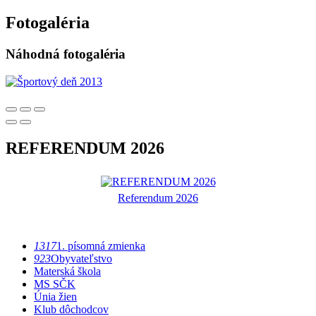
Fotogaléria
Náhodná fotogaléria
REFERENDUM 2026
Referendum 2026
1317
1. písomná zmienka
923
Obyvateľstvo
Materská škola
MS SČK
Únia žien
Klub dôchodcov