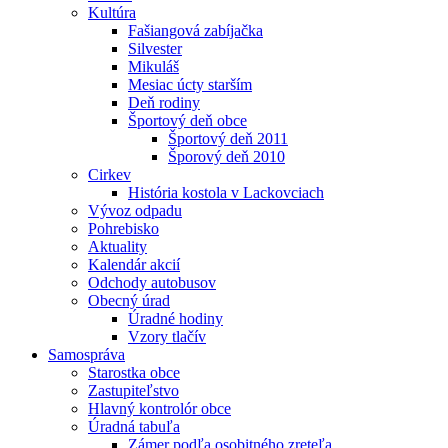
Kultúra
Fašiangová zabíjačka
Silvester
Mikuláš
Mesiac úcty starším
Deň rodiny
Športový deň obce
Športový deň 2011
Šporový deň 2010
Cirkev
História kostola v Lackovciach
Vývoz odpadu
Pohrebisko
Aktuality
Kalendár akcií
Odchody autobusov
Obecný úrad
Úradné hodiny
Vzory tlačív
Samospráva
Starostka obce
Zastupiteľstvo
Hlavný kontrolór obce
Úradná tabuľa
Zámer podľa osobitného zreteľa