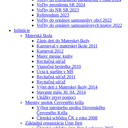
Voľby prezidenta SR 2024
Voľby do NR SR 2023
Referendum 2023
Voľby do orgánov samosprávy obcí 2022
Voľby do orgánov samosprávnych krajov 2022
Inštitúcie
Materská škola
Zápis deti do Materskej školy
Kareneval v materskej škole 2011
Karneval 2012
Marec mesiac knihy
Recitačná súťaž
Vianočná besiedka 2010
Úcta k starším v MŠ
Recitačná súťaž 2011
Recitačná súťaž
Výlet detí z Materskej školy 2014
Stavanie mája 30. 04. 2014
Ukážky prvej pomoci
Miestny spolok Červeného kríža
Výbor miestneho spolku Slovenského
Červeného Kríža
Členská schôdza ČK z roku 2008
Základná organizácia Únie žien