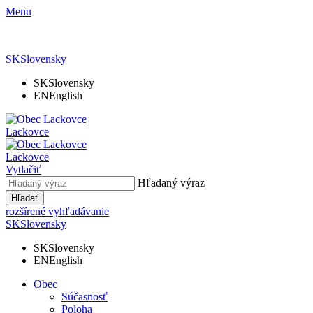
Menu
SK
Slovensky
SK
Slovensky
EN
English
Lackovce
Lackovce
Vytlačiť
Hľadaný výraz
Hľadať
rozšírené vyhľadávanie
SK
Slovensky
SK
Slovensky
EN
English
Obec
Súčasnosť
Poloha