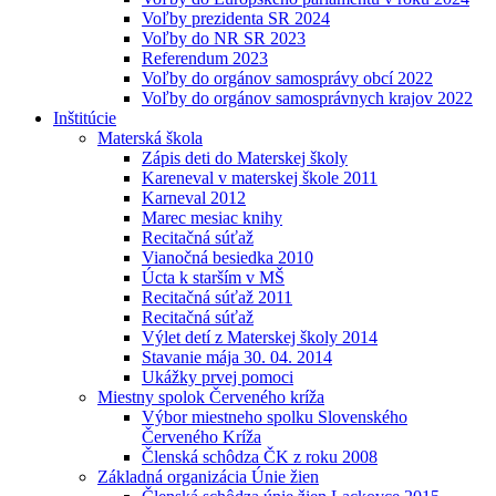
Voľby prezidenta SR 2024
Voľby do NR SR 2023
Referendum 2023
Voľby do orgánov samosprávy obcí 2022
Voľby do orgánov samosprávnych krajov 2022
Inštitúcie
Materská škola
Zápis deti do Materskej školy
Kareneval v materskej škole 2011
Karneval 2012
Marec mesiac knihy
Recitačná súťaž
Vianočná besiedka 2010
Úcta k starším v MŠ
Recitačná súťaž 2011
Recitačná súťaž
Výlet detí z Materskej školy 2014
Stavanie mája 30. 04. 2014
Ukážky prvej pomoci
Miestny spolok Červeného kríža
Výbor miestneho spolku Slovenského
Červeného Kríža
Členská schôdza ČK z roku 2008
Základná organizácia Únie žien