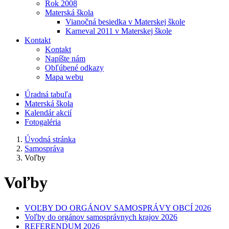
Rok 2008
Materská škola
Vianočná besiedka v Materskej škole
Karneval 2011 v Materskej škole
Kontakt
Kontakt
Napíšte nám
Obľúbené odkazy
Mapa webu
Úradná tabuľa
Materská škola
Kalendár akcií
Fotogaléria
Úvodná stránka
Samospráva
Voľby
Voľby
VOĽBY DO ORGÁNOV SAMOSPRÁVY OBCÍ 2026
Voľby do orgánov samosprávnych krajov 2026
REFERENDUM 2026