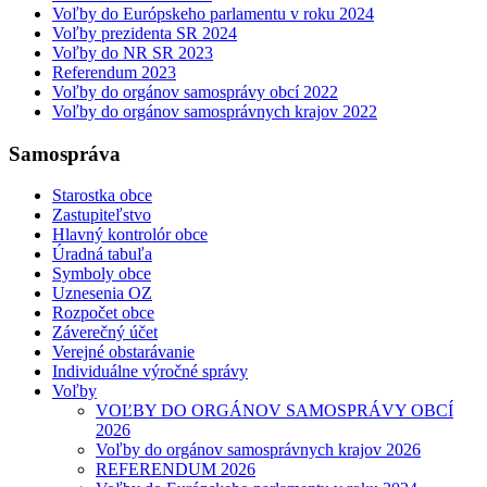
Voľby do Európskeho parlamentu v roku 2024
Voľby prezidenta SR 2024
Voľby do NR SR 2023
Referendum 2023
Voľby do orgánov samosprávy obcí 2022
Voľby do orgánov samosprávnych krajov 2022
Samospráva
Starostka obce
Zastupiteľstvo
Hlavný kontrolór obce
Úradná tabuľa
Symboly obce
Uznesenia OZ
Rozpočet obce
Záverečný účet
Verejné obstarávanie
Individuálne výročné správy
Voľby
VOĽBY DO ORGÁNOV SAMOSPRÁVY OBCÍ
2026
Voľby do orgánov samosprávnych krajov 2026
REFERENDUM 2026