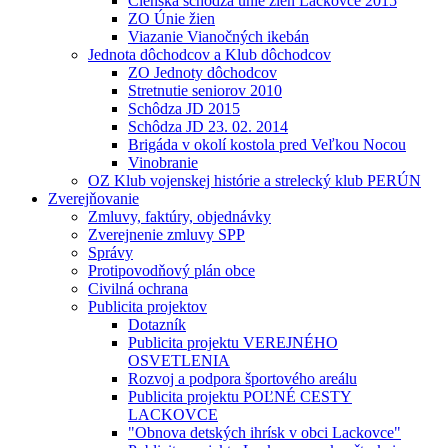
Členská schôdza únie žien Lackovce 2015
ZO Únie žien
Viazanie Vianočných ikebán
Jednota dôchodcov a Klub dôchodcov
ZO Jednoty dôchodcov
Stretnutie seniorov 2010
Schôdza JD 2015
Schôdza JD 23. 02. 2014
Brigáda v okolí kostola pred Veľkou Nocou
Vinobranie
OZ Klub vojenskej histórie a strelecký klub PERÚN
Zverejňovanie
Zmluvy, faktúry, objednávky
Zverejnenie zmluvy SPP
Správy
Protipovodňový plán obce
Civilná ochrana
Publicita projektov
Dotazník
Publicita projektu VEREJNÉHO
OSVETLENIA
Rozvoj a podpora športového areálu
Publicita projektu POĽNÉ CESTY
LACKOVCE
"Obnova detských ihrísk v obci Lackovce"