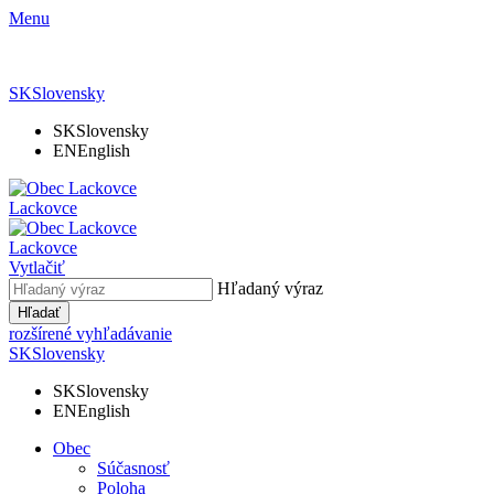
Menu
SK
Slovensky
SK
Slovensky
EN
English
Lackovce
Lackovce
Vytlačiť
Hľadaný výraz
Hľadať
rozšírené vyhľadávanie
SK
Slovensky
SK
Slovensky
EN
English
Obec
Súčasnosť
Poloha