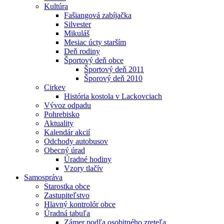
Kultúra
Fašiangová zabíjačka
Silvester
Mikuláš
Mesiac úcty starším
Deň rodiny
Športový deň obce
Športový deň 2011
Šporový deň 2010
Cirkev
História kostola v Lackovciach
Vývoz odpadu
Pohrebisko
Aktuality
Kalendár akcií
Odchody autobusov
Obecný úrad
Úradné hodiny
Vzory tlačív
Samospráva
Starostka obce
Zastupiteľstvo
Hlavný kontrolór obce
Úradná tabuľa
Zámer podľa osobitného zreteľa