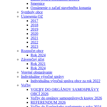
Smernice
Oznámenie o začatí stavebného konania
Symboly obce
Uznesenia OZ
2017
2018
2019
2020
2021
2022
2023
Rozpočet obce
Rok 2024
Záverečný účet
Rok 2021
Rok 2024
Verejné obstarávanie
Individuálne výročné správy
Individuálna výročná správa obce za rok 2022
Voľby
VOĽBY DO ORGÁNOV SAMOSPRÁVY
OBCÍ 2026
Voľby do orgánov samosprávnych krajov 2026
REFERENDUM 2026
Voľby do Európskeho parlamentu v roku 2024