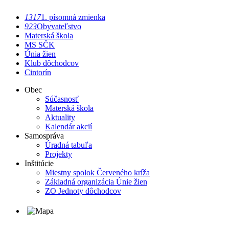
1317
1. písomná zmienka
923
Obyvateľstvo
Materská škola
MS SČK
Únia žien
Klub dôchodcov
Cintorín
Obec
Súčasnosť
Materská škola
Aktuality
Kalendár akcií
Samospráva
Úradná tabuľa
Projekty
Inštitúcie
Miestny spolok Červeného kríža
Základná organizácia Únie žien
ZO Jednoty dôchodcov