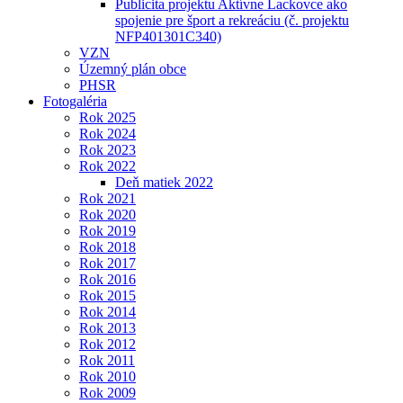
Publicita projektu Aktívne Lackovce ako
spojenie pre šport a rekreáciu (č. projektu
NFP401301C340)
VZN
Územný plán obce
PHSR
Fotogaléria
Rok 2025
Rok 2024
Rok 2023
Rok 2022
Deň matiek 2022
Rok 2021
Rok 2020
Rok 2019
Rok 2018
Rok 2017
Rok 2016
Rok 2015
Rok 2014
Rok 2013
Rok 2012
Rok 2011
Rok 2010
Rok 2009