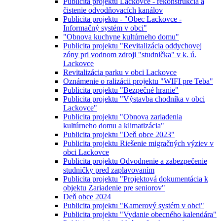
Publicita projektu Lackovce - rekonštrukcia a
čistenie odvodňovacích kanálov
Publicita projektu - "Obec Lackovce -
Informačný systém v obci"
"Obnova kuchyne kultúrneho domu"
Publicita projektu "Revitalizácia oddychovej
zóny pri vodnom zdroji "studnička" v k. ú.
Lackovce
Revitalizácia parku v obci Lackovce
Oznámenie o ralizácii projektu "WIFI pre Teba"
Publicita projektu "Bezpečné hranie"
Publicita projektu "Výstavba chodníka v obci
Lackovce"
Publicita projektu "Obnova zariadenia
kultúrneho domu a klimatizácia"
Publicita projektu "Deň obce 2023"
Publicita projektu Riešenie migračných výziev v
obci Lackovce
Publicita projektu Odvodnenie a zabezpečenie
studničky pred zaplavovaním
Publicita projektu "Projektová dokumentácia k
objektu Zariadenie pre seniorov"
Deň obce 2024
Publicita projektu "Kamerový systém v obci"
Publicita projektu "Vydanie obecného kalendára"