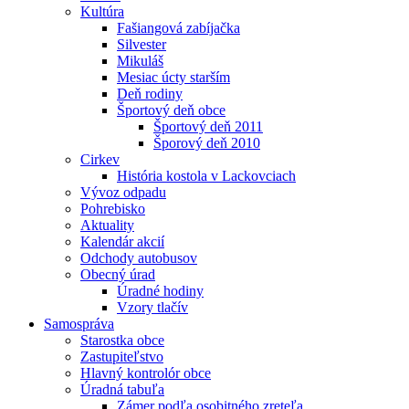
Kultúra
Fašiangová zabíjačka
Silvester
Mikuláš
Mesiac úcty starším
Deň rodiny
Športový deň obce
Športový deň 2011
Šporový deň 2010
Cirkev
História kostola v Lackovciach
Vývoz odpadu
Pohrebisko
Aktuality
Kalendár akcií
Odchody autobusov
Obecný úrad
Úradné hodiny
Vzory tlačív
Samospráva
Starostka obce
Zastupiteľstvo
Hlavný kontrolór obce
Úradná tabuľa
Zámer podľa osobitného zreteľa