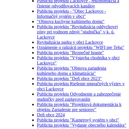
Publicita projektu Lackovce - rekonštrukcia a
čistenie odvodňovacích kanálov
Publicita projektu - "Obec Lackovce -
Informačný systém v obci"
"Obnova kuchyne kultúrneho domu"
Publicita projektu "Revitalizácia oddychovej
zóny pri vodnom zdroji "studnička" v k. ú.
Lackovce
Revitalizácia parku v obci Lackovce
Oznámenie o ralizácii projektu "WIFI pre Teba"
Publicita projektu "Bezpečné hranie"
Publicita projektu "Výstavba chodníka v obci
Lackovce"
Publicita projektu "Obnova zariadenia
kultúrneho domu a klimatizácia"
Publicita projektu "Deň obce 2023"
Publicita projektu Riešenie migračných výziev v
obci Lackovce
Publicita projektu Odvodnenie a zabezpečenie
studničky pred zaplavovaním
Publicita projektu "Projektová dokumentácia k
objektu Zariadenie pre seniorov"
Deň obce 2024
Publicita projektu "Kamerový systém v obci"
Publicita projektu "Vydanie obecného kalendára"