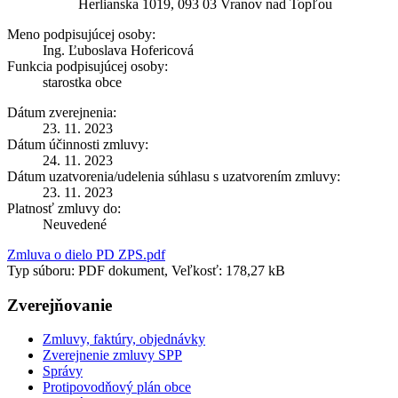
Herlianska 1019, 093 03 Vranov nad Topľou
Meno podpisujúcej osoby:
Ing. Ľuboslava Hofericová
Funkcia podpisujúcej osoby:
starostka obce
Dátum zverejnenia:
23. 11. 2023
Dátum účinnosti zmluvy:
24. 11. 2023
Dátum uzatvorenia/udelenia súhlasu s uzatvorením zmluvy:
23. 11. 2023
Platnosť zmluvy do:
Neuvedené
Zmluva o dielo PD ZPS.pdf
Typ súboru: PDF dokument, Veľkosť: 178,27 kB
Zverejňovanie
Zmluvy, faktúry, objednávky
Zverejnenie zmluvy SPP
Správy
Protipovodňový plán obce