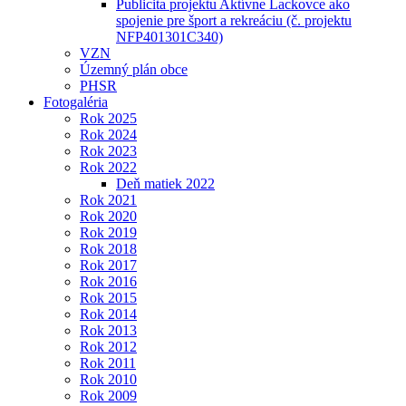
Publicita projektu Aktívne Lackovce ako
spojenie pre šport a rekreáciu (č. projektu
NFP401301C340)
VZN
Územný plán obce
PHSR
Fotogaléria
Rok 2025
Rok 2024
Rok 2023
Rok 2022
Deň matiek 2022
Rok 2021
Rok 2020
Rok 2019
Rok 2018
Rok 2017
Rok 2016
Rok 2015
Rok 2014
Rok 2013
Rok 2012
Rok 2011
Rok 2010
Rok 2009