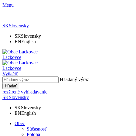
Menu
SK
Slovensky
SK
Slovensky
EN
English
Lackovce
Lackovce
Vytlačiť
Hľadaný výraz
Hľadať
rozšírené vyhľadávanie
SK
Slovensky
SK
Slovensky
EN
English
Obec
Súčasnosť
Poloha