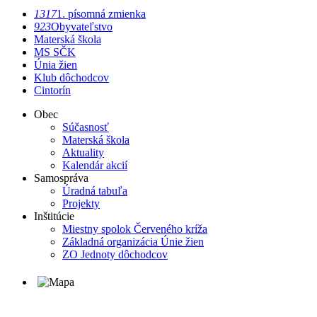
1317
1. písomná zmienka
923
Obyvateľstvo
Materská škola
MS SČK
Únia žien
Klub dôchodcov
Cintorín
Obec
Súčasnosť
Materská škola
Aktuality
Kalendár akcií
Samospráva
Úradná tabuľa
Projekty
Inštitúcie
Miestny spolok Červeného kríža
Základná organizácia Únie žien
ZO Jednoty dôchodcov