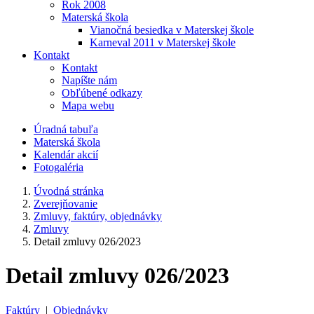
Rok 2008
Materská škola
Vianočná besiedka v Materskej škole
Karneval 2011 v Materskej škole
Kontakt
Kontakt
Napíšte nám
Obľúbené odkazy
Mapa webu
Úradná tabuľa
Materská škola
Kalendár akcií
Fotogaléria
Úvodná stránka
Zverejňovanie
Zmluvy, faktúry, objednávky
Zmluvy
Detail zmluvy 026/2023
Detail zmluvy 026/2023
Faktúry
|
Objednávky