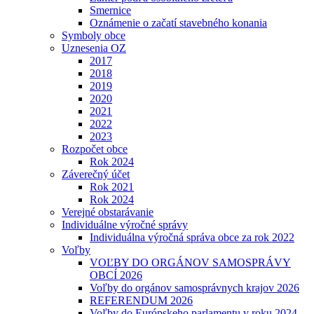
Smernice
Oznámenie o začatí stavebného konania
Symboly obce
Uznesenia OZ
2017
2018
2019
2020
2021
2022
2023
Rozpočet obce
Rok 2024
Záverečný účet
Rok 2021
Rok 2024
Verejné obstarávanie
Individuálne výročné správy
Individuálna výročná správa obce za rok 2022
Voľby
VOĽBY DO ORGÁNOV SAMOSPRÁVY
OBCÍ 2026
Voľby do orgánov samosprávnych krajov 2026
REFERENDUM 2026
Voľby do Európskeho parlamentu v roku 2024