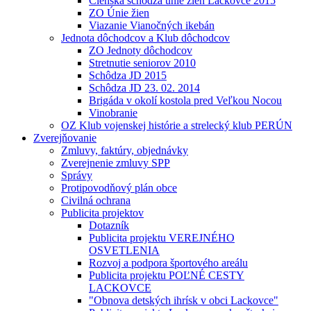
Členská schôdza únie žien Lackovce 2015
ZO Únie žien
Viazanie Vianočných ikebán
Jednota dôchodcov a Klub dôchodcov
ZO Jednoty dôchodcov
Stretnutie seniorov 2010
Schôdza JD 2015
Schôdza JD 23. 02. 2014
Brigáda v okolí kostola pred Veľkou Nocou
Vinobranie
OZ Klub vojenskej histórie a strelecký klub PERÚN
Zverejňovanie
Zmluvy, faktúry, objednávky
Zverejnenie zmluvy SPP
Správy
Protipovodňový plán obce
Civilná ochrana
Publicita projektov
Dotazník
Publicita projektu VEREJNÉHO
OSVETLENIA
Rozvoj a podpora športového areálu
Publicita projektu POĽNÉ CESTY
LACKOVCE
"Obnova detských ihrísk v obci Lackovce"