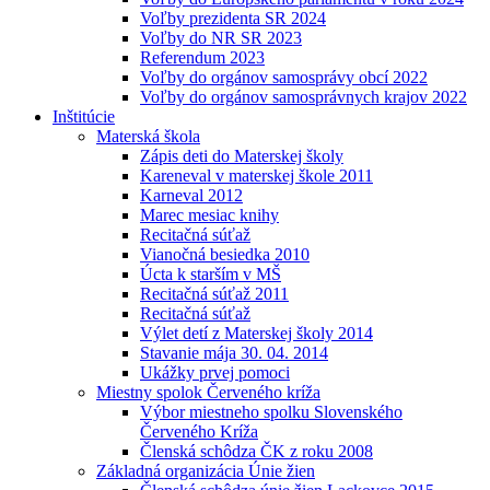
Voľby prezidenta SR 2024
Voľby do NR SR 2023
Referendum 2023
Voľby do orgánov samosprávy obcí 2022
Voľby do orgánov samosprávnych krajov 2022
Inštitúcie
Materská škola
Zápis deti do Materskej školy
Kareneval v materskej škole 2011
Karneval 2012
Marec mesiac knihy
Recitačná súťaž
Vianočná besiedka 2010
Úcta k starším v MŠ
Recitačná súťaž 2011
Recitačná súťaž
Výlet detí z Materskej školy 2014
Stavanie mája 30. 04. 2014
Ukážky prvej pomoci
Miestny spolok Červeného kríža
Výbor miestneho spolku Slovenského
Červeného Kríža
Členská schôdza ČK z roku 2008
Základná organizácia Únie žien