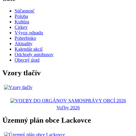
Súčasnosť
Poloha
Kultúra
Cirkev
Vývoz odpadu
Pohrebisko
Aktuality
Kalendár akcií
Odchody autobusov
Obecný úrad
Vzory tlačív
Voľby 2026
Územný plán obce Lackovce