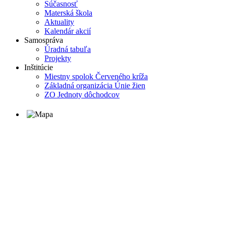
Súčasnosť
Materská škola
Aktuality
Kalendár akcií
Samospráva
Úradná tabuľa
Projekty
Inštitúcie
Miestny spolok Červeného kríža
Základná organizácia Únie žien
ZO Jednoty dôchodcov