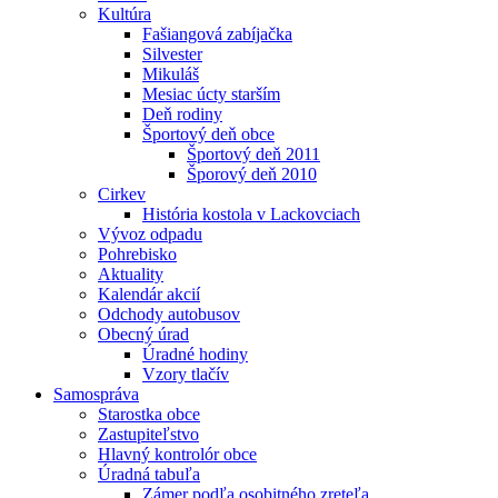
Kultúra
Fašiangová zabíjačka
Silvester
Mikuláš
Mesiac úcty starším
Deň rodiny
Športový deň obce
Športový deň 2011
Šporový deň 2010
Cirkev
História kostola v Lackovciach
Vývoz odpadu
Pohrebisko
Aktuality
Kalendár akcií
Odchody autobusov
Obecný úrad
Úradné hodiny
Vzory tlačív
Samospráva
Starostka obce
Zastupiteľstvo
Hlavný kontrolór obce
Úradná tabuľa
Zámer podľa osobitného zreteľa