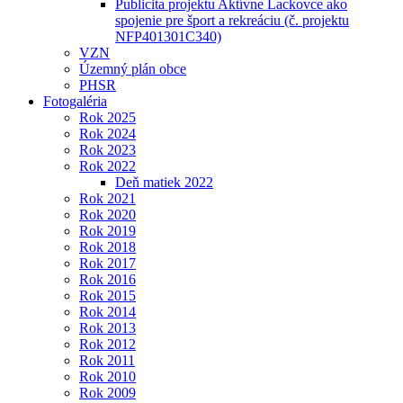
Publicita projektu Aktívne Lackovce ako
spojenie pre šport a rekreáciu (č. projektu
NFP401301C340)
VZN
Územný plán obce
PHSR
Fotogaléria
Rok 2025
Rok 2024
Rok 2023
Rok 2022
Deň matiek 2022
Rok 2021
Rok 2020
Rok 2019
Rok 2018
Rok 2017
Rok 2016
Rok 2015
Rok 2014
Rok 2013
Rok 2012
Rok 2011
Rok 2010
Rok 2009