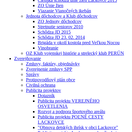
Členská schôdza únie žien Lackovce 2015
ZO Únie žien
Viazanie Vianočných ikebán
Jednota dôchodcov a Klub dôchodcov
ZO Jednoty dôchodcov
Stretnutie seniorov 2010
Schôdza JD 2015
Schôdza JD 23. 02. 2014
Brigáda v okolí kostola pred Veľkou Nocou
Vinobranie
OZ Klub vojenskej histórie a strelecký klub PERÚN
Zverejňovanie
Zmluvy, faktúry, objednávky
Zverejnenie zmluvy SPP
Správy
Protipovodňový plán obce
Civilná ochrana
Publicita projektov
Dotazník
Publicita projektu VEREJNÉHO
OSVETLENIA
Rozvoj a podpora športového areálu
Publicita projektu POĽNÉ CESTY
LACKOVCE
"Obnova detských ihrísk v obci Lackovce"