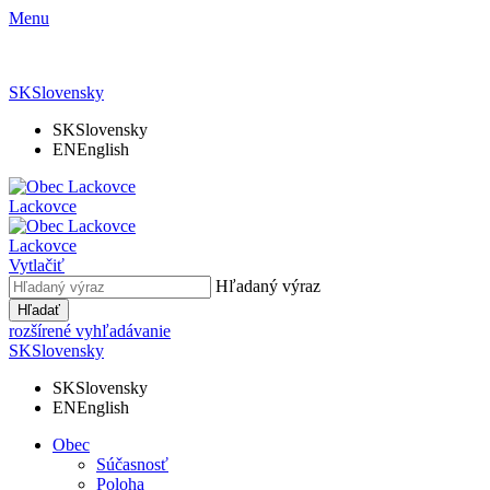
Menu
SK
Slovensky
SK
Slovensky
EN
English
Lackovce
Lackovce
Vytlačiť
Hľadaný výraz
Hľadať
rozšírené vyhľadávanie
SK
Slovensky
SK
Slovensky
EN
English
Obec
Súčasnosť
Poloha