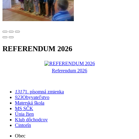
REFERENDUM 2026
Referendum 2026
1317
1. písomná zmienka
923
Obyvateľstvo
Materská škola
MS SČK
Únia žien
Klub dôchodcov
Cintorín
Obec