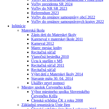
Voľby prezidenta SR 2024
Voľby do NR SR 2023
Referendum 2023
Voľby do orgánov samosprávy obcí 2022
Voľby do orgánov samosprávnych krajov 2022
Inštitúcie
Materská škola
Zápis deti do Materskej školy
Kareneval v materskej škole 2011
Karneval 2012
Marec mesiac knihy
Recitačná súťaž
Vianočná besiedka 2010
Úcta k starším v MŠ
Recitačná súťaž 2011
Recitačná súťaž
Výlet detí z Materskej školy 2014
Stavanie mája 30. 04. 2014
Ukážky prvej pomoci
Miestny spolok Červeného kríža
Výbor miestneho spolku Slovenského
Červeného Kríža
Členská schôdza ČK z roku 2008
Základná organizácia Únie žien