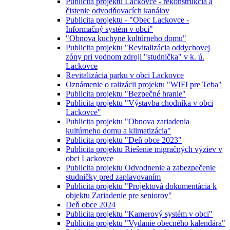
Publicita projektu Lackovce - rekonštrukcia a
čistenie odvodňovacích kanálov
Publicita projektu - "Obec Lackovce -
Informačný systém v obci"
"Obnova kuchyne kultúrneho domu"
Publicita projektu "Revitalizácia oddychovej
zóny pri vodnom zdroji "studnička" v k. ú.
Lackovce
Revitalizácia parku v obci Lackovce
Oznámenie o ralizácii projektu "WIFI pre Teba"
Publicita projektu "Bezpečné hranie"
Publicita projektu "Výstavba chodníka v obci
Lackovce"
Publicita projektu "Obnova zariadenia
kultúrneho domu a klimatizácia"
Publicita projektu "Deň obce 2023"
Publicita projektu Riešenie migračných výziev v
obci Lackovce
Publicita projektu Odvodnenie a zabezpečenie
studničky pred zaplavovaním
Publicita projektu "Projektová dokumentácia k
objektu Zariadenie pre seniorov"
Deň obce 2024
Publicita projektu "Kamerový systém v obci"
Publicita projektu "Vydanie obecného kalendára"