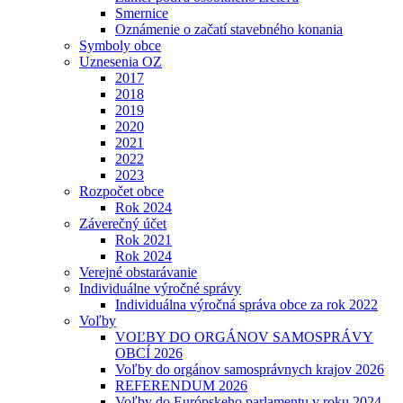
Smernice
Oznámenie o začatí stavebného konania
Symboly obce
Uznesenia OZ
2017
2018
2019
2020
2021
2022
2023
Rozpočet obce
Rok 2024
Záverečný účet
Rok 2021
Rok 2024
Verejné obstarávanie
Individuálne výročné správy
Individuálna výročná správa obce za rok 2022
Voľby
VOĽBY DO ORGÁNOV SAMOSPRÁVY
OBCÍ 2026
Voľby do orgánov samosprávnych krajov 2026
REFERENDUM 2026
Voľby do Európskeho parlamentu v roku 2024