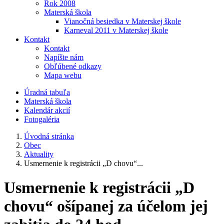
Rok 2008
Materská škola
Vianočná besiedka v Materskej škole
Karneval 2011 v Materskej škole
Kontakt
Kontakt
Napíšte nám
Obľúbené odkazy
Mapa webu
Úradná tabuľa
Materská škola
Kalendár akcií
Fotogaléria
Úvodná stránka
Obec
Aktuality
Usmernenie k registrácii „D chovu“...
Usmernenie k registrácii „D
chovu“ ošípanej za účelom jej