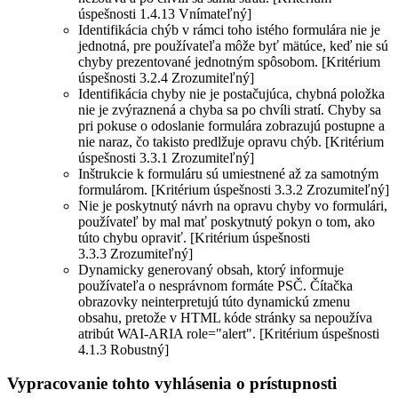
úspešnosti 1.4.13 Vnímateľný]
Identifikácia chýb v rámci toho istého formulára nie je
jednotná, pre používateľa môže byť mätúce, keď nie sú
chyby prezentované jednotným spôsobom. [Kritérium
úspešnosti 3.2.4 Zrozumiteľný]
Identifikácia chyby nie je postačujúca, chybná položka
nie je zvýraznená a chyba sa po chvíli stratí. Chyby sa
pri pokuse o odoslanie formulára zobrazujú postupne a
nie naraz, čo takisto predlžuje opravu chýb. [Kritérium
úspešnosti 3.3.1 Zrozumiteľný]
Inštrukcie k formuláru sú umiestnené až za samotným
formulárom. [Kritérium úspešnosti 3.3.2 Zrozumiteľný]
Nie je poskytnutý návrh na opravu chyby vo formulári,
používateľ by mal mať poskytnutý pokyn o tom, ako
túto chybu opraviť. [Kritérium úspešnosti
3.3.3 Zrozumiteľný]
Dynamicky generovaný obsah, ktorý informuje
používateľa o nesprávnom formáte PSČ. Čítačka
obrazovky neinterpretujú túto dynamickú zmenu
obsahu, pretože v HTML kóde stránky sa nepoužíva
atribút WAI-ARIA role="alert". [Kritérium úspešnosti
4.1.3 Robustný]
Vypracovanie tohto vyhlásenia o prístupnosti