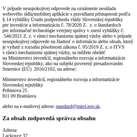
V prípade neuspokojivej odpovede na oznámenie nesúladu
webového sídla/mobilnej aplikácie s pravidlami prístupnosti podľa
§ 14 vyhlášky Úradu podpredsedu vlády Slovenskej republiky
pre investície a informatizáciu č. 78/2020 Z. z. o štandardoch
pre informačné technológie verejnej správy v znení vyhlášky č.
546/2021 Z. z. v rámci mechanizmu spätnej väzby alebo v prípade
neuspokojivej odpovede na žiadosť o informáciu alebo obsah, ktorý
je vyňatý z rozsahu pôsobnosti zákona č. 95/2019 Z. z. o ITVS
v rámci mechanizmu spätnej väzby, sa môžete obrátiť
na Ministerstvo investícií, regionálneho rozvoja a informatizácie
Slovenskej republiky, ako na subjekt poverený presadzovaním
Smernice (EÚ) 2016/2102, na adrese:
Ministerstvo investícií, regionálneho rozvoja a informatizácie
Slovenskej republiky
Pribinova 25
811 09 Bratislava
alebo na e-mailovej adrese:
standard@mirri.gov.sk
.
Za obsah zodpovedá správca obsahu
Adresa:
Lackovce 37