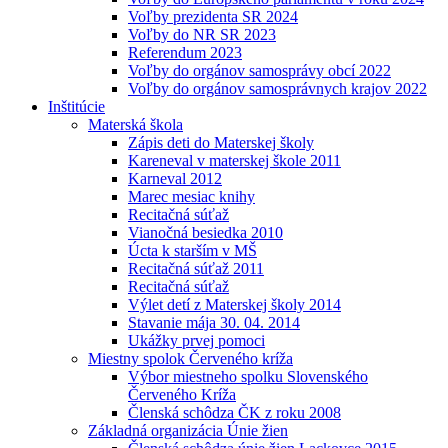
Voľby prezidenta SR 2024
Voľby do NR SR 2023
Referendum 2023
Voľby do orgánov samosprávy obcí 2022
Voľby do orgánov samosprávnych krajov 2022
Inštitúcie
Materská škola
Zápis deti do Materskej školy
Kareneval v materskej škole 2011
Karneval 2012
Marec mesiac knihy
Recitačná súťaž
Vianočná besiedka 2010
Úcta k starším v MŠ
Recitačná súťaž 2011
Recitačná súťaž
Výlet detí z Materskej školy 2014
Stavanie mája 30. 04. 2014
Ukážky prvej pomoci
Miestny spolok Červeného kríža
Výbor miestneho spolku Slovenského
Červeného Kríža
Členská schôdza ČK z roku 2008
Základná organizácia Únie žien