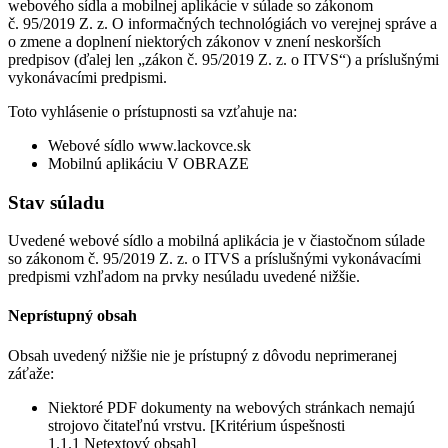
webového sídla a mobilnej aplikácie v súlade so zákonom
č. 95/2019 Z. z. O informačných technológiách vo verejnej správe a
o zmene a doplnení niektorých zákonov v znení neskorších
predpisov (ďalej len „zákon č. 95/2019 Z. z. o ITVS“) a príslušnými
vykonávacími predpismi.
Toto vyhlásenie o prístupnosti sa vzťahuje na:
Webové sídlo www.lackovce.sk
Mobilnú aplikáciu V OBRAZE
Stav súladu
Uvedené webové sídlo a mobilná aplikácia je v čiastočnom súlade
so zákonom č. 95/2019 Z. z. o ITVS a príslušnými vykonávacími
predpismi vzhľadom na prvky nesúladu uvedené nižšie.
Neprístupný obsah
Obsah uvedený nižšie nie je prístupný z dôvodu neprimeranej
záťaže:
Niektoré PDF dokumenty na webových stránkach nemajú
strojovo čitateľnú vrstvu. [Kritérium úspešnosti
1.1.1 Netextový obsah]