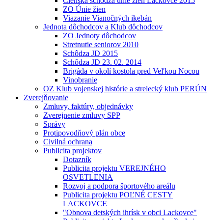
Členská schôdza únie žien Lackovce 2015
ZO Únie žien
Viazanie Vianočných ikebán
Jednota dôchodcov a Klub dôchodcov
ZO Jednoty dôchodcov
Stretnutie seniorov 2010
Schôdza JD 2015
Schôdza JD 23. 02. 2014
Brigáda v okolí kostola pred Veľkou Nocou
Vinobranie
OZ Klub vojenskej histórie a strelecký klub PERÚN
Zverejňovanie
Zmluvy, faktúry, objednávky
Zverejnenie zmluvy SPP
Správy
Protipovodňový plán obce
Civilná ochrana
Publicita projektov
Dotazník
Publicita projektu VEREJNÉHO
OSVETLENIA
Rozvoj a podpora športového areálu
Publicita projektu POĽNÉ CESTY
LACKOVCE
"Obnova detských ihrísk v obci Lackovce"