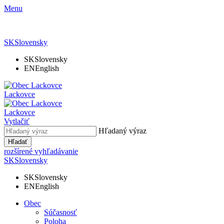
Menu
SK
Slovensky
SK
Slovensky
EN
English
Lackovce
Lackovce
Vytlačiť
Hľadaný výraz
Hľadať
rozšírené vyhľadávanie
SK
Slovensky
SK
Slovensky
EN
English
Obec
Súčasnosť
Poloha