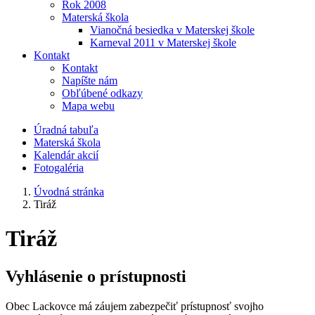
Rok 2008
Materská škola
Vianočná besiedka v Materskej škole
Karneval 2011 v Materskej škole
Kontakt
Kontakt
Napíšte nám
Obľúbené odkazy
Mapa webu
Úradná tabuľa
Materská škola
Kalendár akcií
Fotogaléria
Úvodná stránka
Tiráž
Tiráž
Vyhlásenie o prístupnosti
Obec Lackovce má záujem zabezpečiť prístupnosť svojho