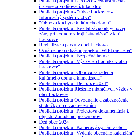
Publicita projektu Lackovce - rekonštrukcia a
čistenie odvodňovacích kanálov
Publicita projektu - "Obec Lackovce -
Informačný systém v obci"
"Obnova kuchyne kultúrneho domu"
Publicita projektu "Revitalizácia oddychovej
zóny pri vodnom zdroji "studnička" v k. ú.
Lackovce
Revitalizácia parku v obci Lackovce
Oznámenie o ralizácii projektu "WIFI pre Teba"
Publicita projektu "Bezpečné hranie"
Publicita projektu "Výstavba chodníka v obci
Lackovce"
Publicita projektu "Obnova zariadenia
kultúrneho domu a klimatizácia"
Publicita projektu "Deň obce 2023"
Publicita projektu Riešenie migračných výziev v
obci Lackovce
Publicita projektu Odvodnenie a zabezpečenie
studničky pred zaplavovaním
Publicita projektu "Projektová dokumentácia k
objektu Zariadenie pre seniorov"
Deň obce 2024
Publicita projektu "Kamerový systém v obci"
Publicita projektu "Vydanie obecného kalendára"