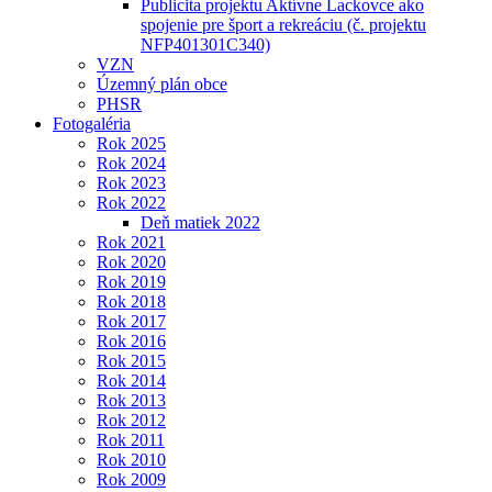
Publicita projektu Aktívne Lackovce ako
spojenie pre šport a rekreáciu (č. projektu
NFP401301C340)
VZN
Územný plán obce
PHSR
Fotogaléria
Rok 2025
Rok 2024
Rok 2023
Rok 2022
Deň matiek 2022
Rok 2021
Rok 2020
Rok 2019
Rok 2018
Rok 2017
Rok 2016
Rok 2015
Rok 2014
Rok 2013
Rok 2012
Rok 2011
Rok 2010
Rok 2009