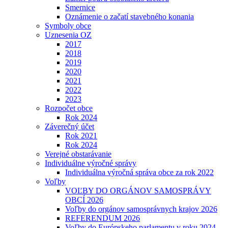
Smernice
Oznámenie o začatí stavebného konania
Symboly obce
Uznesenia OZ
2017
2018
2019
2020
2021
2022
2023
Rozpočet obce
Rok 2024
Záverečný účet
Rok 2021
Rok 2024
Verejné obstarávanie
Individuálne výročné správy
Individuálna výročná správa obce za rok 2022
Voľby
VOĽBY DO ORGÁNOV SAMOSPRÁVY
OBCÍ 2026
Voľby do orgánov samosprávnych krajov 2026
REFERENDUM 2026
Voľby do Európskeho parlamentu v roku 2024