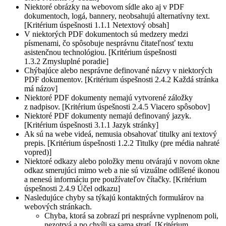
Niektoré obrázky na webovom sídle ako aj v PDF
dokumentoch, logá, bannery, neobsahujú alternatívny text.
[Kritérium úspešnosti 1.1.1 Netextový obsah]
V niektorých PDF dokumentoch sú medzery medzi
písmenami, čo spôsobuje nesprávnu čitateľnosť textu
asistenčnou technológiou. [Kritérium úspešnosti
1.3.2 Zmysluplné poradie]
Chýbajúce alebo nesprávne definované názvy v niektorých
PDF dokumentov. [Kritérium úspešnosti 2.4.2 Každá stránka
má názov]
Niektoré PDF dokumenty nemajú vytvorené záložky
z nadpisov. [Kritérium úspešnosti 2.4.5 Viacero spôsobov]
Niektoré PDF dokumenty nemajú definovaný jazyk.
[Kritérium úspešnosti 3.1.1 Jazyk stránky]
Ak sú na webe videá, nemusia obsahovať titulky ani textový
prepis. [Kritérium úspešnosti 1.2.2 Titulky (pre média nahraté
vopred)]
Niektoré odkazy alebo položky menu otvárajú v novom okne
odkaz smerujúci mimo web a nie sú vizuálne odlíšené ikonou
a nenesú informáciu pre používateľov čítačky. [Kritérium
úspešnosti 2.4.9 Účel odkazu]
Nasledujúce chyby sa týkajú kontaktných formulárov na
webových stránkach.
Chyba, ktorá sa zobrazí pri nesprávne vyplnenom poli,
nezotrvá a po chvíli sa sama stratí. [Kritérium