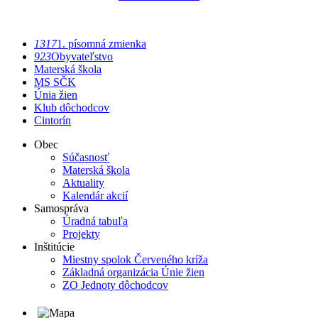
1317
1. písomná zmienka
923
Obyvateľstvo
Materská škola
MS SČK
Únia žien
Klub dôchodcov
Cintorín
Obec
Súčasnosť
Materská škola
Aktuality
Kalendár akcií
Samospráva
Úradná tabuľa
Projekty
Inštitúcie
Miestny spolok Červeného kríža
Základná organizácia Únie žien
ZO Jednoty dôchodcov