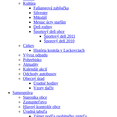
Kultúra
Fašiangová zabíjačka
Silvester
Mikuláš
Mesiac úcty starším
Deň rodiny
Športový deň obce
Športový deň 2011
Šporový deň 2010
Cirkev
História kostola v Lackovciach
Vývoz odpadu
Pohrebisko
Aktuality
Kalendár akcií
Odchody autobusov
Obecný úrad
Úradné hodiny
Vzory tlačív
Samospráva
Starostka obce
Zastupiteľstvo
Hlavný kontrolór obce
Úradná tabuľa
Zámer podľa osobitného zreteľa