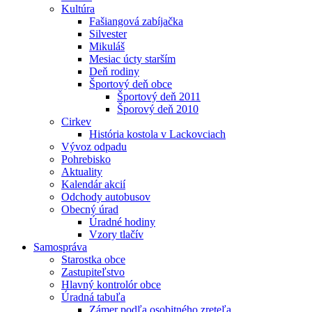
Kultúra
Fašiangová zabíjačka
Silvester
Mikuláš
Mesiac úcty starším
Deň rodiny
Športový deň obce
Športový deň 2011
Šporový deň 2010
Cirkev
História kostola v Lackovciach
Vývoz odpadu
Pohrebisko
Aktuality
Kalendár akcií
Odchody autobusov
Obecný úrad
Úradné hodiny
Vzory tlačív
Samospráva
Starostka obce
Zastupiteľstvo
Hlavný kontrolór obce
Úradná tabuľa
Zámer podľa osobitného zreteľa