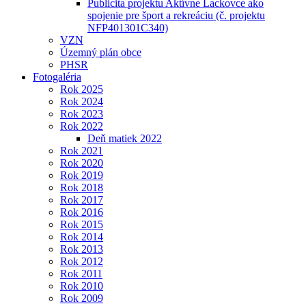
Publicita projektu Aktívne Lackovce ako
spojenie pre šport a rekreáciu (č. projektu
NFP401301C340)
VZN
Územný plán obce
PHSR
Fotogaléria
Rok 2025
Rok 2024
Rok 2023
Rok 2022
Deň matiek 2022
Rok 2021
Rok 2020
Rok 2019
Rok 2018
Rok 2017
Rok 2016
Rok 2015
Rok 2014
Rok 2013
Rok 2012
Rok 2011
Rok 2010
Rok 2009