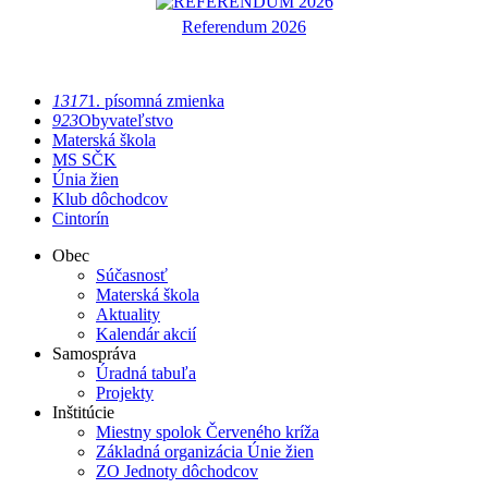
Referendum 2026
1317
1. písomná zmienka
923
Obyvateľstvo
Materská škola
MS SČK
Únia žien
Klub dôchodcov
Cintorín
Obec
Súčasnosť
Materská škola
Aktuality
Kalendár akcií
Samospráva
Úradná tabuľa
Projekty
Inštitúcie
Miestny spolok Červeného kríža
Základná organizácia Únie žien
ZO Jednoty dôchodcov