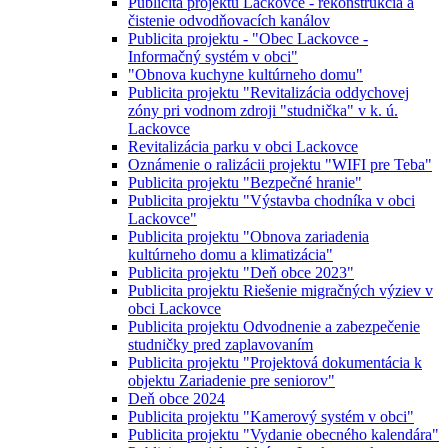
Publicita projektu Lackovce - rekonštrukcia a
čistenie odvodňovacích kanálov
Publicita projektu - "Obec Lackovce -
Informačný systém v obci"
"Obnova kuchyne kultúrneho domu"
Publicita projektu "Revitalizácia oddychovej
zóny pri vodnom zdroji "studnička" v k. ú.
Lackovce
Revitalizácia parku v obci Lackovce
Oznámenie o ralizácii projektu "WIFI pre Teba"
Publicita projektu "Bezpečné hranie"
Publicita projektu "Výstavba chodníka v obci
Lackovce"
Publicita projektu "Obnova zariadenia
kultúrneho domu a klimatizácia"
Publicita projektu "Deň obce 2023"
Publicita projektu Riešenie migračných výziev v
obci Lackovce
Publicita projektu Odvodnenie a zabezpečenie
studničky pred zaplavovaním
Publicita projektu "Projektová dokumentácia k
objektu Zariadenie pre seniorov"
Deň obce 2024
Publicita projektu "Kamerový systém v obci"
Publicita projektu "Vydanie obecného kalendára"