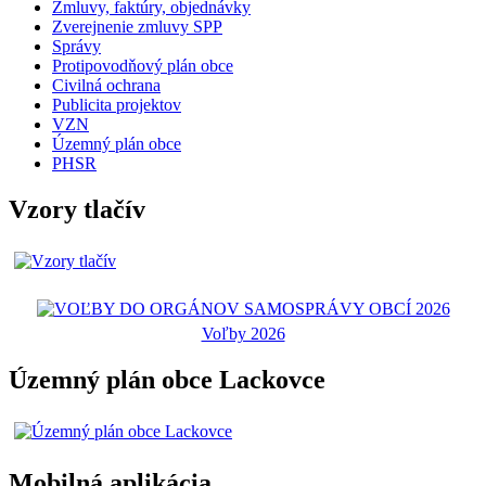
Zmluvy, faktúry, objednávky
Zverejnenie zmluvy SPP
Správy
Protipovodňový plán obce
Civilná ochrana
Publicita projektov
VZN
Územný plán obce
PHSR
Vzory tlačív
Voľby 2026
Územný plán obce Lackovce
Mobilná aplikácia