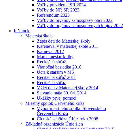
Voľby prezidenta SR 2024
Voľby do NR SR 2023
Referendum 2023
Voľby do orgánov samosprávy obcí 2022
Voľby do orgánov samosprávnych krajov 2022
Inštitúcie
Materská škola
Zápis deti do Materskej školy
Kareneval v materskej škole 2011
Karneval 2012
Marec mesiac knihy
Recitačná súťaž
Vianočná besiedka 2010
Úcta k starším v MŠ
Recitačná súťaž 2011
Recitačná súťaž
Výlet detí z Materskej školy 2014
Stavanie mája 30. 04. 2014
Ukážky prvej pomoci
Miestny spolok Červeného kríža
Výbor miestneho spolku Slovenského
Červeného Kríža
Členská schôdza ČK z roku 2008
Základná organizácia Únie žien