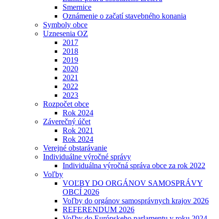
Smernice
Oznámenie o začatí stavebného konania
Symboly obce
Uznesenia OZ
2017
2018
2019
2020
2021
2022
2023
Rozpočet obce
Rok 2024
Záverečný účet
Rok 2021
Rok 2024
Verejné obstarávanie
Individuálne výročné správy
Individuálna výročná správa obce za rok 2022
Voľby
VOĽBY DO ORGÁNOV SAMOSPRÁVY
OBCÍ 2026
Voľby do orgánov samosprávnych krajov 2026
REFERENDUM 2026
Voľby do Európskeho parlamentu v roku 2024