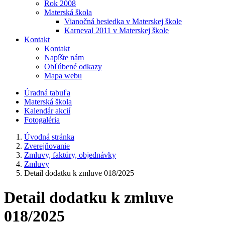
Rok 2008
Materská škola
Vianočná besiedka v Materskej škole
Karneval 2011 v Materskej škole
Kontakt
Kontakt
Napíšte nám
Obľúbené odkazy
Mapa webu
Úradná tabuľa
Materská škola
Kalendár akcií
Fotogaléria
Úvodná stránka
Zverejňovanie
Zmluvy, faktúry, objednávky
Zmluvy
Detail dodatku k zmluve 018/2025
Detail dodatku k zmluve
018/2025