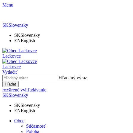
Menu
SK
Slovensky
SK
Slovensky
EN
English
Lackovce
Lackovce
Vytlačiť
Hľadaný výraz
Hľadať
rozšírené vyhľadávanie
SK
Slovensky
SK
Slovensky
EN
English
Obec
Súčasnosť
Poloha