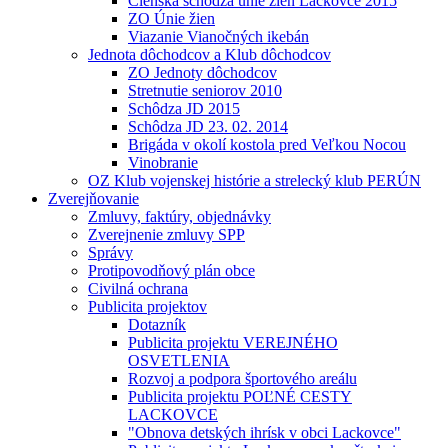
Členská schôdza únie žien Lackovce 2015
ZO Únie žien
Viazanie Vianočných ikebán
Jednota dôchodcov a Klub dôchodcov
ZO Jednoty dôchodcov
Stretnutie seniorov 2010
Schôdza JD 2015
Schôdza JD 23. 02. 2014
Brigáda v okolí kostola pred Veľkou Nocou
Vinobranie
OZ Klub vojenskej histórie a strelecký klub PERÚN
Zverejňovanie
Zmluvy, faktúry, objednávky
Zverejnenie zmluvy SPP
Správy
Protipovodňový plán obce
Civilná ochrana
Publicita projektov
Dotazník
Publicita projektu VEREJNÉHO
OSVETLENIA
Rozvoj a podpora športového areálu
Publicita projektu POĽNÉ CESTY
LACKOVCE
"Obnova detských ihrísk v obci Lackovce"